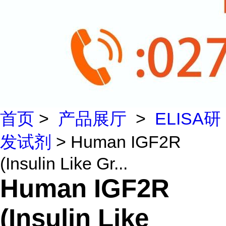
首页
>
产品展厅
>
ELISA研
发试剂
> Human IGF2R
(Insulin Like Gr...
Human IGF2R
(Insulin Like