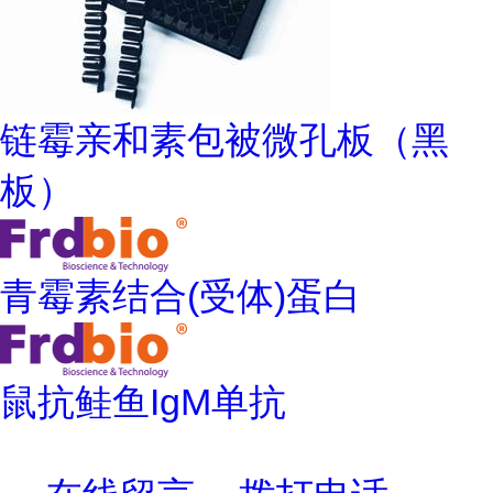
链霉亲和素包被微孔板（黑
板）
青霉素结合(受体)蛋白
鼠抗鲑鱼IgM单抗