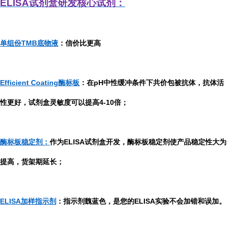
ELISA
试剂盒研发
核心试剂：
单组份TMB底物液
：信价比更高
Efficient Coating酶标板
：在pH中性缓冲条件下共价包被抗体，抗体活
性更好，试剂盒灵敏度可以提高4-10倍；
酶标板稳定剂：
作为ELISA试剂盒开发，酶标板稳定剂使产品稳定性大为
提高，货架期延长；
ELISA加样指示剂
：指示剂魏蓝色，是您的ELISA实验不会加错和误加。