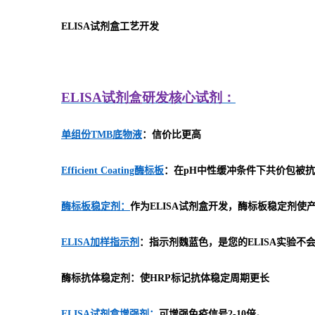
ELISA
试剂盒工艺开发
ELISA
试剂盒研发
核心试剂：
单组份TMB底物液
：信价比更高
Efficient Coating酶标板
：在pH中性缓冲条件下共价包被抗
酶标板稳定剂：
作为ELISA试剂盒开发，酶标板稳定剂
ELISA加样指示剂
：指示剂魏蓝色，是您的ELISA实验不
酶标抗体稳定剂：使HRP标记抗体稳定周期更长
ELISA试剂盒增强剂：
可增强免疫信号2-10倍。