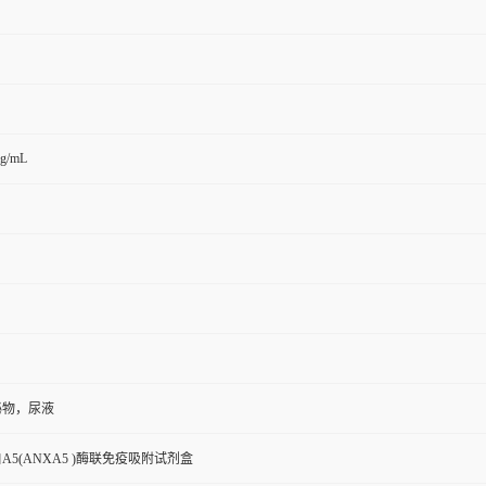
pg/mL
泌物，尿液
A5(ANXA5 )酶联免疫吸附试剂盒