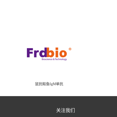
鼠抗鲑鱼IgM单抗
关注我们