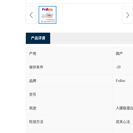
产品详请
产地
国产
-20
保存条件
Frdbio
品牌
货号
用途
人膜联蛋白
检测方法
双夹心法