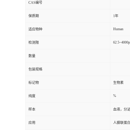
CAS编号
保质期
1年
Human
适应物种
62.5~4000
检测限
数量
包装规格
标记物
生物素
%
纯度
样本
血液，分
应用
人膜联蛋白