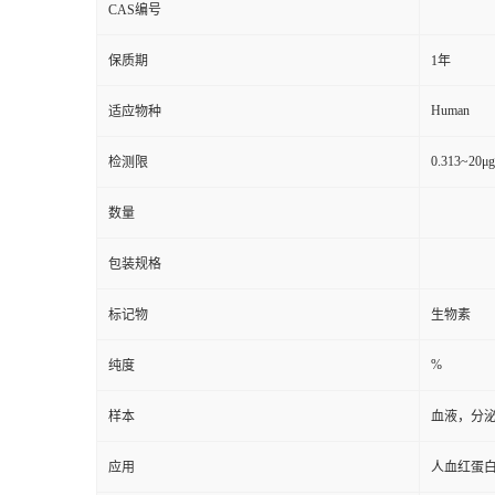
CAS编号
保质期
1年
Human
适应物种
0.313~20μ
检测限
数量
包装规格
标记物
生物素
%
纯度
样本
血液，分
应用
人血红蛋白