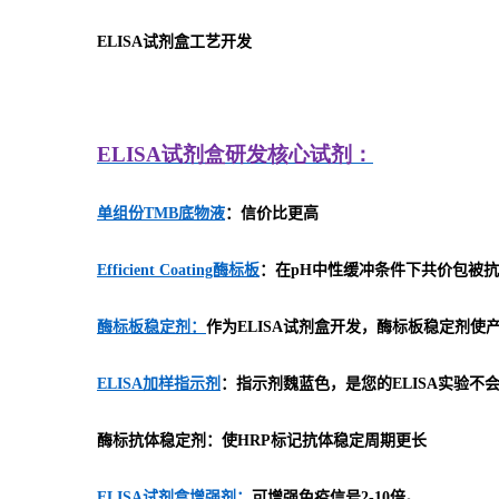
ELISA
试剂盒工艺开发
ELISA
试剂盒研发
核心试剂：
单组份TMB底物液
：信价比更高
Efficient Coating酶标板
：在pH中性缓冲条件下共价包被抗
酶标板稳定剂：
作为ELISA试剂盒开发，酶标板稳定剂
ELISA加样指示剂
：指示剂魏蓝色，是您的ELISA实验不
酶标抗体稳定剂：使HRP标记抗体稳定周期更长
ELISA试剂盒增强剂：
可增强免疫信号2-10倍。