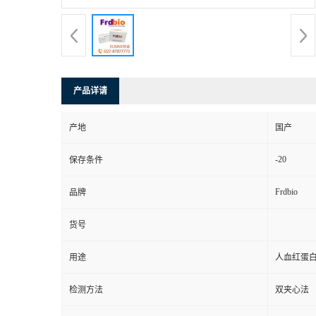
产品详请
产地
国产
-20
保存条件
Frdbio
品牌
货号
用途
人血红蛋白
检测方法
双夹心法