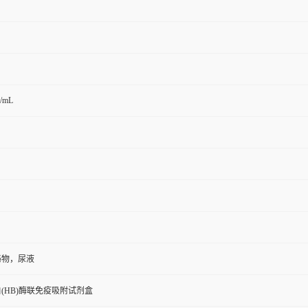
g/mL
泌物，尿液
(HB)酶联免疫吸附试剂盒