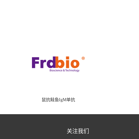
鼠抗鲑鱼IgM单抗
关注我们