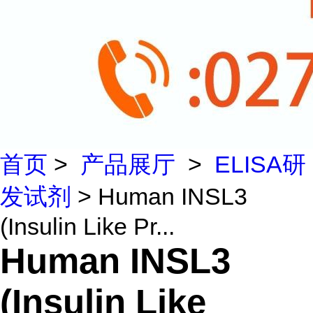
首页
>
产品展厅
>
ELISA研
发试剂
> Human INSL3
(Insulin Like Pr...
Human INSL3
(Insulin Like