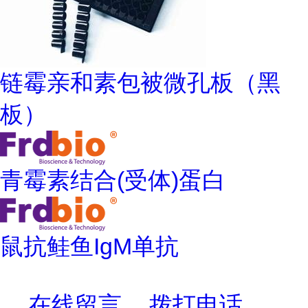
链霉亲和素包被微孔板（黑
板）
青霉素结合(受体)蛋白
鼠抗鲑鱼IgM单抗
在线留言
拨打电话