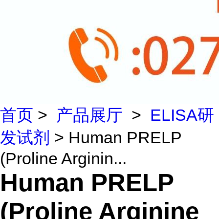
首页
>
产品展厅
>
ELISA研
发试剂
> Human PRELP
(Proline Arginin...
Human PRELP
(Proline Arginine