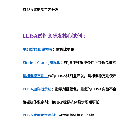
ELISA
试剂盒工艺开发
ELISA
试剂盒研发
核心试剂：
单组份TMB底物液
：信价比更高
Efficient Coating酶标板
：在pH中性缓冲条件下共价包被抗
酶标板稳定剂：
作为ELISA试剂盒开发，酶标板稳定剂
ELISA加样指示剂
：指示剂魏蓝色，是您的ELISA实验不
酶标抗体稳定剂：使HRP标记抗体稳定周期更长
ELISA试剂盒增强剂：
可增强免疫信号2-10倍。