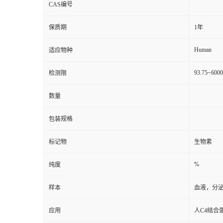
CAS编号
保质期
1年
Human
适应物种
93.75~600
检测限
数量
包装规格
标记物
生物素
%
纯度
样本
血液，分
应用
人C4结合蛋