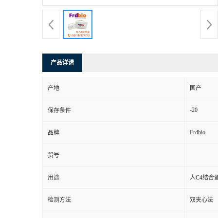
产品详请
产地
国产
-20
保存条件
Frdbio
品牌
货号
用途
人C4结合蛋
检测方法
双夹心法