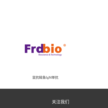
鼠抗鲑鱼IgM单抗
关注我们