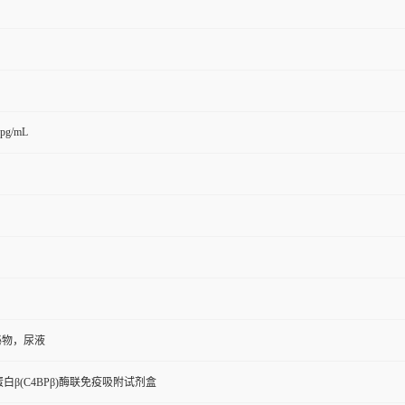
0pg/mL
泌物，尿液
白β(C4BPβ)酶联免疫吸附试剂盒