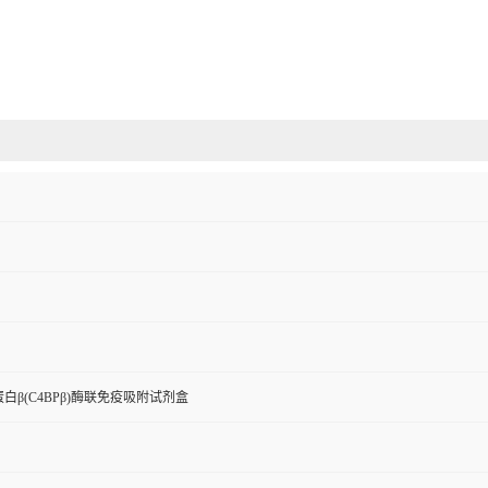
白β(C4BPβ)酶联免疫吸附试剂盒