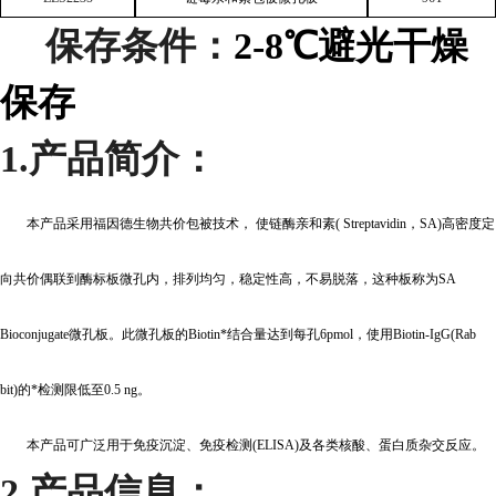
保存条件：
2-8℃
避光干燥
保存
1.
产品简介：
本产品采用福因德生物共价包被技术， 使链酶亲和素( Streptavidin，SA)高密度定
向共价偶联到酶标板微孔内，排列均匀，稳定性高，不易脱落，这种板称为SA
Bioconjugate微孔板。此微孔板的Biotin*结合量达到每孔6pmol，使用Biotin-IgG(Rab
bit)的*检测限低至0.5 ng。
本产品可广泛用于免疫沉淀、免疫检测(ELISA)及各类核酸、蛋白质杂交反应。
2.
产品信息：