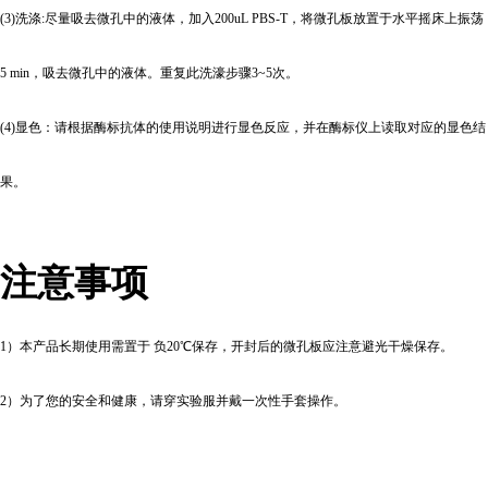
(3)
洗涤:尽量吸去微孔中的液体，加入200uL PBS-T，将微孔板放置于水平摇床上振荡
5 min，吸去微孔中的液体。重复此洗濠步骤3~5次。
(4)
显色：请根据酶标抗体的使用说明进行显色反应，并在酶标仪上读取对应的显色结
果。
注意事项
1
）本产品长期使用需置于 负20℃保存，开封后的微孔板应注意避光干燥保存。
2
）为了您的安全和健康，请穿实验服并戴一次性手套操作。