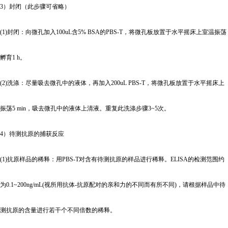
3
）封闭（此步骤可省略）
(1)
封闭：向微孔加入100uL含5% BSA的PBS-T，将微孔板放置于水平摇床上室温振荡
孵育1 h。
(2)
洗涤：尽量吸去微孔中的液体，再加入200uL PBS-T，将微孔板放置于水平摇床上
振荡5 min，吸去微孔中的液体上清液。重复此洗涤步骤3~5次。
4
）待测抗原的捕获反应
(1)
抗原样品的稀释：用PBS-T对含有待测抗原的样品进行稀释。ELISA的检测范围约
为0.1~200ng/mL(视所用抗体-抗原配对的亲和力的不同而有所不同)，请根据样品中待
测抗原的含量进行若干个不同倍数的稀释。