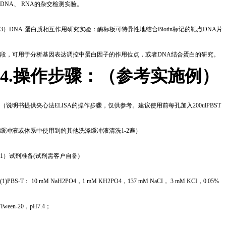
DNA、 RNA的杂交检测实验。
3
）DNA-蛋白质相互作用研究实验：酶标板可特异性地结合Biotin标记的靶点DNA片
段，可用于分析基因表达调控中蛋白因子的作用位点，或者DNA结合蛋白的研究。
4.
操作步骤：（参考实施例）
（说明书提供夹心法ELISA的操作步骤，仅供参考。建议使用前每孔加入200ulPBST
缓冲液或体系中使用到的其他洗涤缓冲液清洗1-2遍）
1
）试剂准备(试剂需客户自备)
(1)PBS-T
： 10 mM NaH2PO4，1 mM KH2PO4，137 mM NaCI， 3 mM KCI，0.05%
Tween-20，pH7.4；