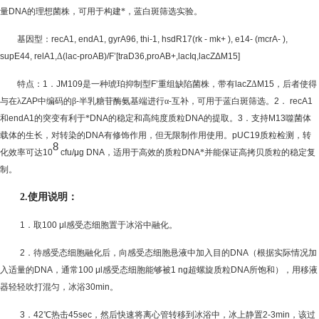
量
DNA
的理想菌株，可用于构建*，蓝白斑筛选实验。
基因型：
recA1, endA1, gyrA96, thi-1, hsdR17(rk - mk+ ), e14- (mcrA- ),
supE44, relA1,
Δ
(lac-proAB)/F’[traD36,proAB+,lacIq,lacZΔM15]
特点：
1
．
JM109
是一种琥珀抑制型
F
’
重组缺陷菌株，带有
lacZ
Δ
M15
，后者使得
与在λ
ZAP
中编码的β
-
半乳糖苷酶氨基端进行α
-
互补，可用于蓝白斑筛选。
2
．
recA1
和
endA1
的突变有利于*
DNA
的稳定和高纯度质粒
DNA
的提取。
3
．支持
M13
噬菌体
载体的生长，对转染的
DNA
有修饰作用，但无限制作用使用。
pUC19
质粒检测，转
8
化效率可达
10
cfu/
μ
g DNA
，适用于高效的质粒
DNA
*并能保证高拷贝质粒的稳定复
制。
2.
使用说明：
1
．取
100 μl
感受态细胞置于冰浴中融化。
2
．待感受态细胞融化后，向感受态细胞悬液中加入目的
DNA
（根据实际情况加
入适量的
DNA
，通常
100 μl
感受态细胞能够被
1 ng
超螺旋质粒
DNA
所饱和），用移液
器轻轻吹打混匀，冰浴
30
min
。
3
．
42
℃热击
45
sec
，然后快速将离心管转移到冰浴中，冰上静置
2-3
min
，该过