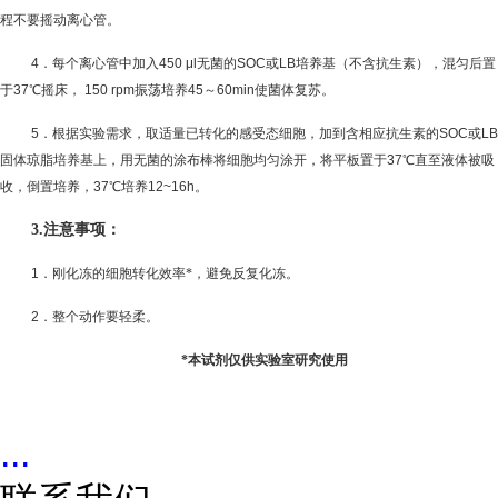
程不要摇动离心管。
4
．每个离心管中加入
450 μl
无菌的
SOC
或
LB
培养基（不含抗生素），混匀后置
于
37
℃摇床，
150 rpm
振荡培养
45
～
60
min
使菌体复苏。
5
．根据实验需求，取适量已转化的感受态细胞，加到含相应抗生素的
SOC
或
LB
固体琼脂培养基上，用无菌的涂布棒将细胞均匀涂开，将平板置于
37
℃直至液体被吸
收，倒置培养，
37
℃培养
12~16h
。
3.
注意事项：
1
．刚化冻的细胞转化效率*，避免反复化冻。
2
．整个动作要轻柔。
*
本试剂仅供实验室研究使用
...