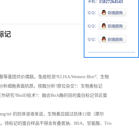
手机：
15827264543
Q Q：
Q Q：
标记
Q Q：
共价偶联。免疫检测?ELISA/Western Blot?：生物
复合物分析细胞表面抗原。核酸分析?原位杂交?：生物素标记
研究?BioID技术?：融合BirA酶的目的蛋白标记邻近蛋
g/ml 的抗体溶液来说，生物素应超过抗体12倍（摩尔
中。待标记的蛋白样品不得含有叠氮钠、BSA、甘氨酸、Tris