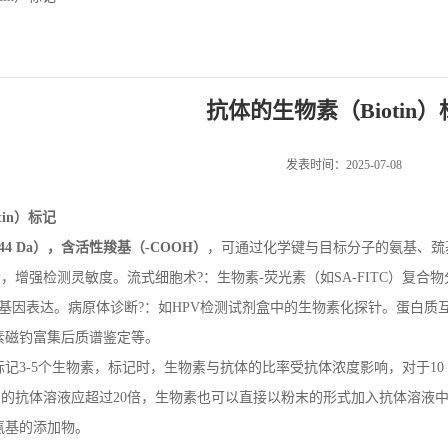
抗体的生物素（Biotin）
发表时间：2025-07-08
tin
）标记
44 Da
），含活性羧基（
-COOH
）
，可通过化学键与目标分子的氨基、巯基等基团
-HRP，增强检测灵敏度。流式细胞术?：生物素-荧光素（如SA-FITC）
定位基因表达。病原体诊断?：如HPV检测试剂盒中的生物素化探针。蛋白质互作
素磁钓富集后质谱鉴定等。
记3-5个生物素，标记时，生物素与抗体的比率受抗体浓度影响，对于10 m
/ml 的抗体溶液应超过20倍，生物素也可以直接以粉末的形式加入抗体溶液
氨基的添加物。