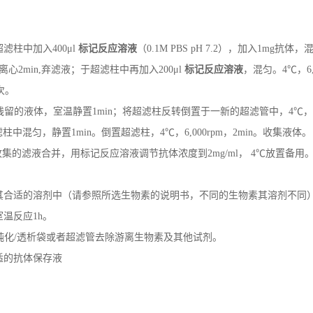
：
超滤柱中加入400μl
标记反应溶液
（0.1M PBS pH 7.2），加入1mg抗体，
pm，离心2min,弃滤液；于超滤柱中再加入200μl
标记反应溶液
，混匀。4℃，6,0
次。
残留的液体，室温静置1min；将超滤柱反转倒置于一新的超滤管中，4℃，10
S于超滤柱中混匀，静置1min。倒置超滤柱，4℃，6,000rpm，2min。收集液体。
的收集的滤液合并，用标记反应溶液调节抗体浓度到2mg/ml， 4℃放置备用
：
在其合适的溶剂中（请参照所选生物素的说明书，不同的生物素其溶剂不同），浓
温反应1h。
离纯化/透析袋或者超滤管去除游离生物素及其他试剂。
合适的抗体保存液