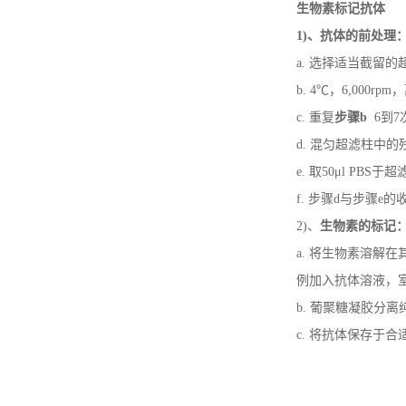
生物素标记抗体
1)
、抗体的前处理
a. 选择适当截留的
b. 4℃，6,000r
c. 重复
步骤
b
6到7
d. 混匀超滤柱中的
e. 取50μl PB
f. 步骤d与步骤e
2)、
生物素的标记
a. 将生物素溶解
例加入抗体溶液，室
b. 葡聚糖凝胶分
c. 将抗体保存于