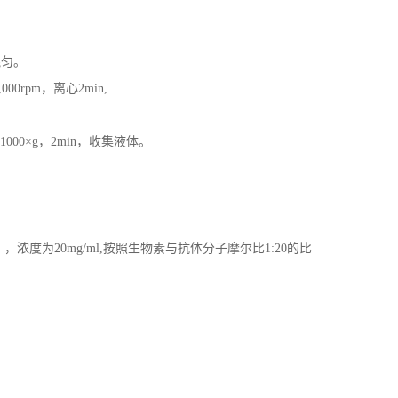
混匀。
00rpm，离心2min,
00×g，2min，收集液体。
。
度为20mg/ml,按照生物素与抗体分子摩尔比1:20的比