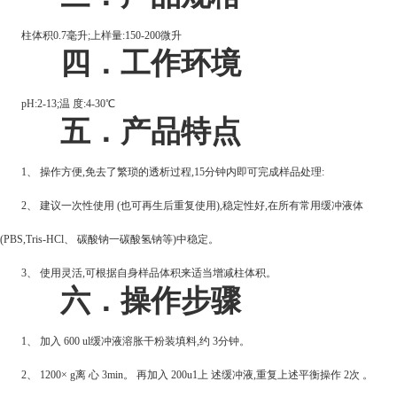
柱体积0.7毫升;上样量:150-200微升
四．工作环境
pH:2-13;
温 度:4-30℃
五．产品特点
1
、 操作方便,免去了繁琐的透析过程,15分钟内即可完成样品处理:
2
、 建议一次性使用 (也可再生后重复使用),稳定性好,在所有常用缓冲液体
(PBS,Tris-HCl、 碳酸钠一碳酸氢钠等)中稳定。
3
、 使用灵活,可根据自身样品体积来适当增减柱体积。
六．操作步骤
1
、 加入 600 ul缓冲液溶胀干粉装填料,约 3分钟。
2
、 1200× g离 心 3min。 再加入 200u1上 述缓冲液,重复上述平衡操作 2次 。