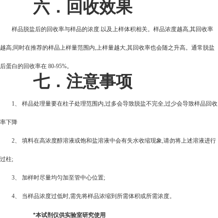
六．回收效果
样品脱盐后的回收率与样品的浓度.以及上样体积相关。样品浓度越高,其回收率
越高;同时在推荐的样品上样量范围内,上样量越大,其回收率也会随之升高。通常脱盐
后蛋白的回收率在 80-95%。
七．注意事项
1
、 样品处理量要在柱子处理范围内,过多会导致脱盐不完全,过少会导致样品回收
率下降
2
、 填料在高浓度醇溶液或饱和盐溶液中会有失水收缩现象,请勿将上述溶液进行
过柱;
3
、 加样时尽量均匀加至管中心位置;
4
、 当样品浓度过低时,需先将样品浓缩到所需体积或所需浓度。
*
本试剂仅供实验室研究使用