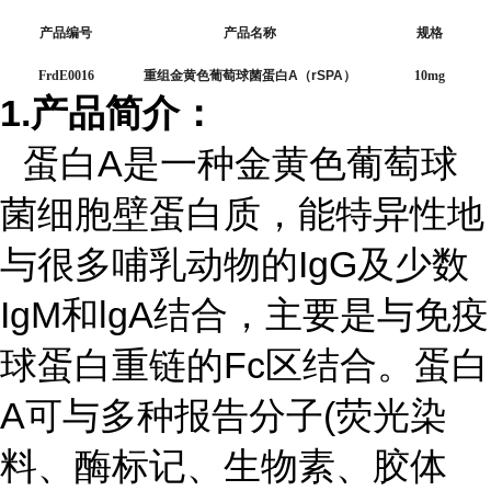
产品编号
产品名称
规格
FrdE0016
重组金黄色葡萄球菌蛋白
A
（
rSPA
）
10mg
1.
产品简介：
蛋白A是一种金黄色葡萄球
菌细胞壁蛋白质，能特异性地
与很多哺乳动物的IgG及少数
IgM和lgA结合，主要是与免疫
球蛋白重链的Fc区结合。蛋白
A可与多种报告分子(荧光染
料、酶标记、生物素、胶体