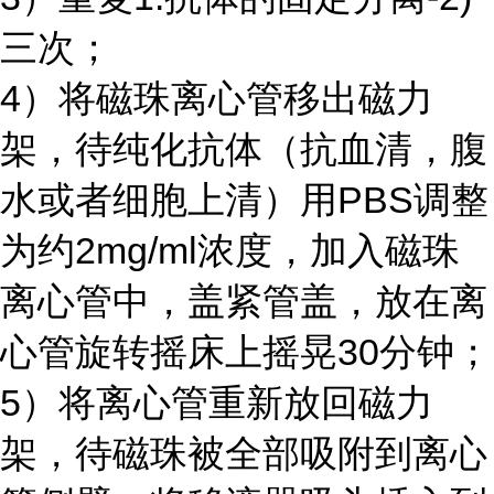
三次；
4）将磁珠离心管移出磁力
架，待纯化抗体（抗血清，腹
水或者细胞上清）用
PBS
调整
为约
2mg/ml
浓度，加入磁珠
离心管中，盖紧管盖，放在离
心管旋转摇床上摇晃
30
分钟；
5）将离心管重新放回磁力
架，待磁珠被全部吸附到离心