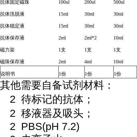
抗体固定磁珠
100ul
200ul
500ul
抗体洗脱液
15ml
30ml
30ml
抗体稳定液
15ml
30ml
30ml
抗体保存液
2ml
2ml*2
10ml
磁力架
1
支
1
支
1
支
磁珠保存液
2ml
4ml
10ml
说明书
1
份
1
份
1
份
其他需要自备试剂材料：
2 待标记的抗体；
2 移液器及吸头；
2 PBS(pH 7.2)