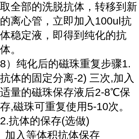
取全部的洗脱抗体，转移到新
的离心管，立即加入
100ul
抗
体稳定液，即得到纯化的抗
体。
8）纯化后的磁珠重复步骤1.
抗体的固定分离-2) 三次
,
加入
适量的磁珠保存液后
2-8
℃保
存
,
磁珠可重复使用
5-10
次。
2.抗体的保存
(
选做
)
加入等体积抗体保存