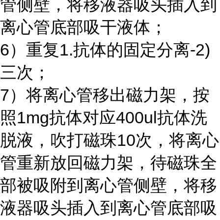
管侧壁，将移液器吸头插入到
离心管底部吸干液体；
6）重复1.抗体的固定分离-2)
三次；
7）将离心管移出磁力架，按
照
1mg
抗体对应
400ul
抗体洗
脱液，吹打磁珠
10
次，将离心
管重新放回磁力架，待磁珠全
部被吸附到离心管侧壁，将移
液器吸头插入到离心管底部吸