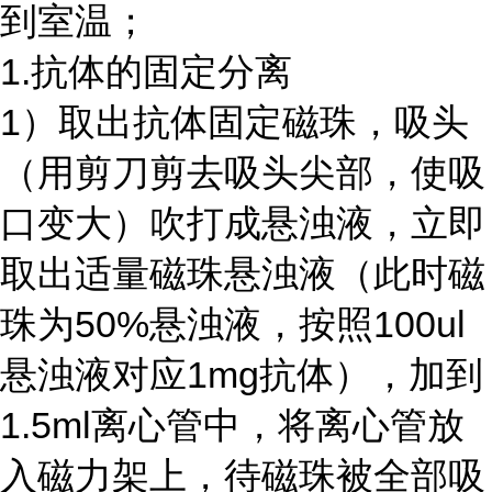
到室温；
1.抗体的固定分离
1）取出抗体固定磁珠，吸头
（用剪刀剪去吸头尖部，使吸
口变大）吹打成悬浊液，立即
取出适量磁珠悬浊液（此时磁
珠为
50%
悬浊液，按照
100ul
悬浊液对应
1mg
抗体），加到
1.5ml
离心管中，将离心管放
入磁力架上，待磁珠被全部吸