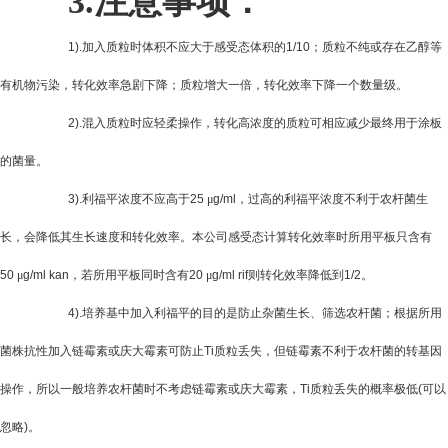
3.
注意事项：
1).
加入质粒时体积不应大于感受态体积的
1/10
；质粒不纯或存在乙醇等
有机物污染，转化效率急剧下降；质粒增大一倍，转化效率下降一个数量级。
2).
混入质粒时应轻柔操作，转化高浓度的质粒可相应减少最终用于涂板
的菌量。
3).
利福平浓度不应高于
25
μ
g/ml
，过高的利福平浓度不利于农杆菌生
长，会降低其生长速度和转化效率。本公司感受态计算转化效率时所用平板只含有
50
μ
g/ml kan
，若所用平板同时含有
20
μ
g/ml rif
则转化效率降低到
1/2
。
4).
培养基中加入利福平的目的是防止杂菌生长、筛选农杆菌；根据所用
菌株抗性加入链霉素或庆大霉素可防止
Ti
质粒丢失，但链霉素不利于农杆菌的转基因
操作，所以一般培养农杆菌时不考虑链霉素或庆大霉素，
Ti
质粒丢失的概率极低
(
可以
忽略
)
。