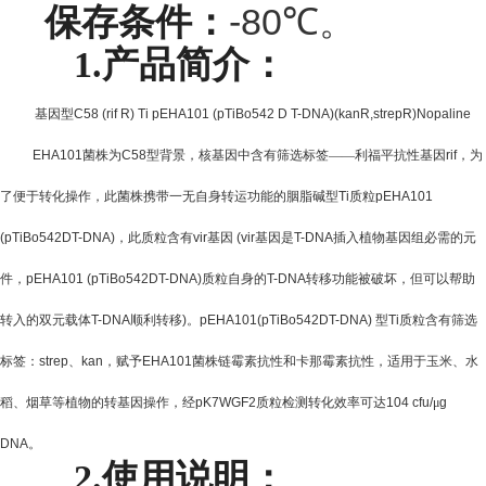
-80
保存条件：
℃
。
1.
产品简介：
基因型
C58 (rif R) Ti pEHA101 (pTiBo542 D T-DNA)(kanR,strepR)Nopaline
EHA101
菌株为
C58
型背景，核基因中含有筛选标签——利福平抗性基因
rif
，为
了便于转化操作，此菌株携带一无自身转运功能的胭脂碱型
Ti
质粒
pEHA101
(pTiBo542DT-DNA)
，此质粒含有
vir
基因
(vir
基因是
T-DNA
插入植物基因组必需的元
件，
pEHA101 (pTiBo542DT-DNA)
质粒自身的
T-DNA
转移功能被破坏，但可以帮助
转入的双元载体
T-DNA
顺利转移
)
。
pEHA101(pTiBo542DT-DNA)
型
Ti
质粒含有筛选
标签：
strep
、
kan
，赋予
EHA101
菌株链霉素抗性和卡那霉素抗性，适用于玉米、水
稻、烟草等植物的转基因操作，经
pK7WGF2
质粒检测转化效率可达
104 cfu/
μ
g
DNA
。
2.
使用说明：