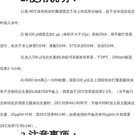
1).
取
-80
℃保存的农杆菌感受态于冰上待其部分融化，处于冰水混合状态
时插入冰中。
2).
每
100
μ
l
感受态加
1
μ
g
（体积不大于
10
μ
l
）质粒
DNA
，用手拨打管底
混匀，依次于冰上静置
5
分钟、液氮
5
分钟、
37
℃水浴
5
分钟、冰浴
5
分钟。
3).
加入
700
μ
l
无抗生素的
LB
或
YEB
液体培养基，于
28
℃，
200rpm
振荡
培养
2~3
小时。
4).6000 rpm
离心一分钟收菌，留取
100
μ
l
左右上清轻轻吹打重悬菌块涂
布于含相应抗生素的
LB
或
YEB
平板上，倒置放于
28
℃培养箱培养
2-3
天。（当平板只
含有转化所用双元载体抗生素时，
28
℃培养
48
小时即可；平板中同时加入双元载体抗
生素，
20
μ
g/ml rif
时，需
28
℃培养
60
小时；如果使用的平板含有
50
μ
g/ml rif
则需要
28
℃培养
72-90
小时）。