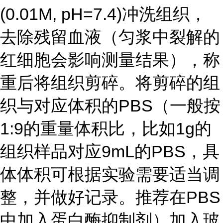
(0.01M, pH=7.4)
冲洗组织，
去除残留血液（匀浆中裂解的
红细胞会影响测量结果），称
重后将组织剪碎。将剪碎的组
织与对应体积的
PBS
（一般按
1:9
的重量体积比，比如
1g
的
组织样品对应
9mL
的
PBS
，具
体体积可根据实验需要适当调
整，并做好记录。推荐在
PBS
中加入蛋白酶抑制剂）加入玻