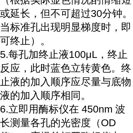
或延长，但不可超过
30
分钟。
当标准孔出现明显梯度时，即
可终止）。
5.每孔加终止液
100
μ
L
，终止
反应，此时蓝色立转黄色。终
止液的加入顺序应尽量与底物
液的加入顺序相同。
6.立即用酶标仪在
450nm
波
长测量各孔的光密度（
OD