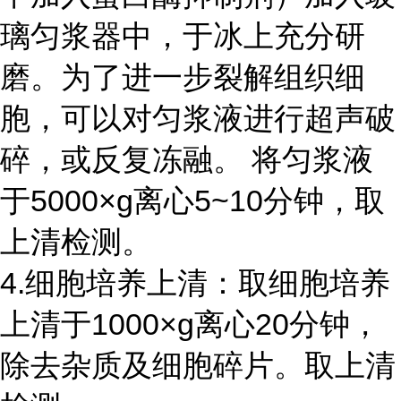
璃匀浆器中，于冰上充分研
磨。为了进一步裂解组织细
胞，可以对匀浆液进行超声破
碎，或反复冻融。 将匀浆液
于
5000
×
g
离心
5~10
分钟，取
上清检测。
4.细胞培养上清：取细胞培养
上清于
1000
×
g
离心
20
分钟，
除去杂质及细胞碎片。取上清