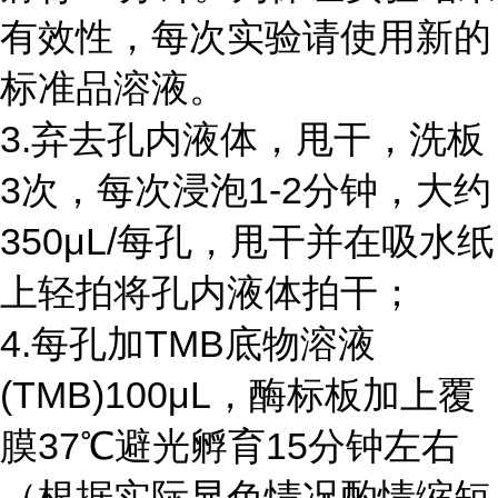
有效性，每次实验请使用新的
标准品溶液。
3.弃去孔内液体，甩干，洗板
3
次，每次浸泡
1-2
分钟，大约
350
μ
L/
每孔，甩干并在吸水纸
上轻拍将孔内液体拍干；
4.每孔加
TMB
底物溶液
(TMB)100
μ
L
，酶标板加上覆
膜
37
℃避光孵育
15
分钟左右
（根据实际显色情况酌情缩短