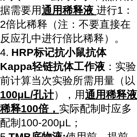
据需要用
通用稀释液
进行
1
：
2
倍比稀释（注：不要直接在
反应孔中进行倍比稀释）。
4.
HRP
标记抗小鼠抗体
Kappa
轻链抗体工作液
：实验
前计算当次实验所需用量（以
100
μ
L/
孔计
），用
通用稀释液
稀释
100
倍，
实际配制时应多
配制
100-200
μ
L
；
5.
TMB
底物液
:
使用前，提前