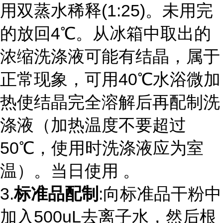
用双蒸水稀释
(1:25)
。未用完
的放回
4
℃。从冰箱中取出的
浓缩洗涤液可能有结晶，属于
正常现象，可用
40
℃水浴微加
热使结晶完全溶解后再配制洗
涤液（加热温度不要超过
50
℃，使用时洗涤液应为室
温）。当日使用 。
3.
标准品配制
:向标准品干粉中
加入
500uL
去离子水，然后根