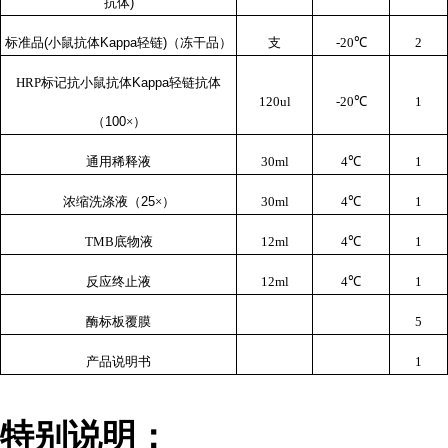
抗体
)
标准品
(
小鼠抗体
Kappa
轻链
)
（冻干品）
支
-20
℃
2
HRP
标记抗小鼠抗体
Kappa
轻链抗体
120ul
-20
℃
1
（
100
×）
通用稀释液
30ml
4
℃
1
浓缩洗涤液（
25
×）
30ml
4
℃
1
TMB
底物液
12ml
4
℃
1
反应终止液
12ml
4
℃
1
酶标板覆膜
5
产品说明书
1
特别说明：