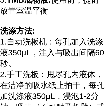
放置室温平衡
洗涤方法
:
1.自动洗板机：每孔加入洗涤
液
350
μ
L
，注入与吸出间隔
60
秒。
2.手工洗板：甩尽孔内液体，
在洁净的吸水纸上拍干，每孔
加洗涤液
350
μ
L
，浸泡
1-2
分