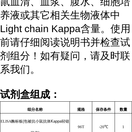
鼠血清、血浆、腹水、细胞培
养液或其它相关生物液体中
Light chain Kappa
含量。使用
前请仔细阅读说明书并检查试
剂组分！如有疑问，请及时联
系我们。
试剂盒组成：
组分名称
规格
保存条件
数量
ELISA
酶标板
(
包被抗小鼠抗体
Kappa
轻链
96T
-20
℃
1