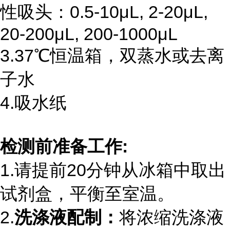
性吸头：
0.5-10
μ
L, 2-20
μ
L,
20-200
μ
L, 200-1000
μ
L
3.37℃恒温箱，双蒸水或去离
子水
4.吸水纸
检测前准备工作
:
1.请提前
20
分钟从冰箱中取出
试剂盒，平衡至室温。
2.
洗涤液配制：
将浓缩洗涤液