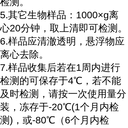
检测。
5.其它生物样品：
1000
×
g
离
心
20
分钟，取上清即可检测。
6.样品应清澈透明，悬浮物应
离心去除。
7.样品收集后若在
1
周内进行
检测的可保存于
4
℃，若不能
及时检测，请按一次使用量分
装，冻存于
-20
℃
(1
个月内检
测
)
，或
-80
℃（
6
个月内检