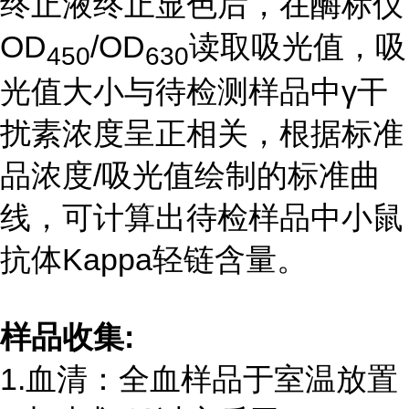
终止液终止显色后，在酶标仪
OD
/OD
读取吸光值，吸
450
630
光值大小与待检测样品中γ干
扰素浓度呈正相关，根据标准
品浓度
/
吸光值绘制的标准曲
线，可计算出待检样品中小鼠
抗体
Kappa
轻链含量。
样品收集
:
1.血清：全血样品于室温放置