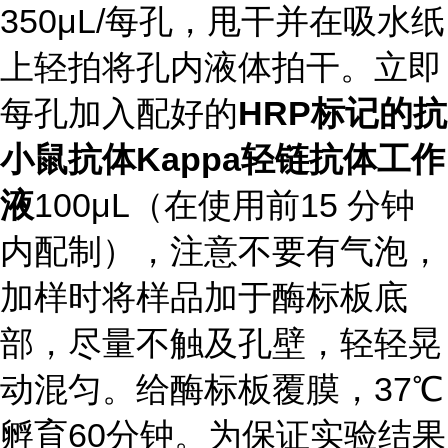
350
μ
L/
每孔，甩干并在吸水纸
上轻拍将孔内液体拍干。立即
每孔加入配好的
HRP
标记的抗
小鼠抗体
Kappa
轻链
抗体工作
液
100μ
L
（在使用前
15
分钟
内配制），注意不要有气泡，
加样时将样品加于酶标板底
部，尽量不触及孔壁，轻轻晃
动混匀。给酶标板覆膜，
37
℃
孵育
60
分钟。为保证实验结果