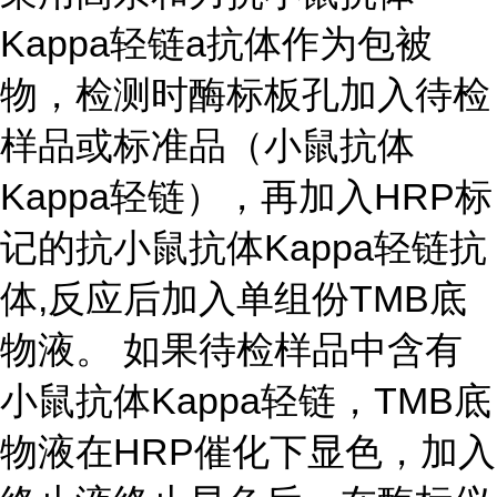
Kappa
轻链
a
抗体作为包被
物，检测时酶标板孔加入待检
样品或标准品（小鼠抗体
Kappa
轻链），再加入
HRP
标
记的抗小鼠抗体
Kappa
轻链抗
体
,
反应后加入单组份
TMB
底
物液。 如果待检样品中含有
小鼠抗体
Kappa
轻链，
TMB
底
物液在
HRP
催化下显色，加入