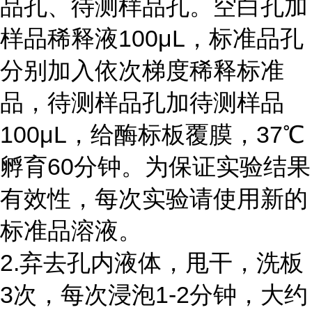
品孔、待测样品孔。空白孔加
样品稀释液
100
μ
L
，标准品孔
分别加入依次梯度稀释标准
品，待测样品孔加待测样品
100
μ
L
，给酶标板覆膜，
37
℃
孵育
60
分钟。为保证实验结果
有效性，每次实验请使用新的
标准品溶液。
2.弃去孔内液体，甩干，洗板
3
次，每次浸泡
1-2
分钟，大约