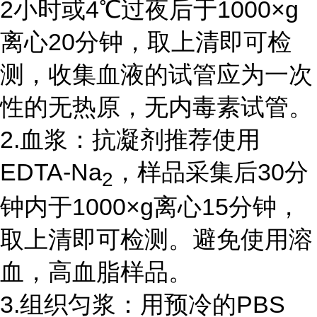
2
小时或
4
℃过夜后于
1000
×
g
离心
20
分钟，取上清即可检
测，收集血液的试管应为一次
性的无热原，无内毒素试管。
2.血浆：抗凝剂推荐使用
EDTA-Na
，样品采集后
30
分
2
钟内于
1000
×
g
离心
15
分钟，
取上清即可检测。避免使用溶
血，高血脂样品。
3.组织匀浆：用预冷的
PBS