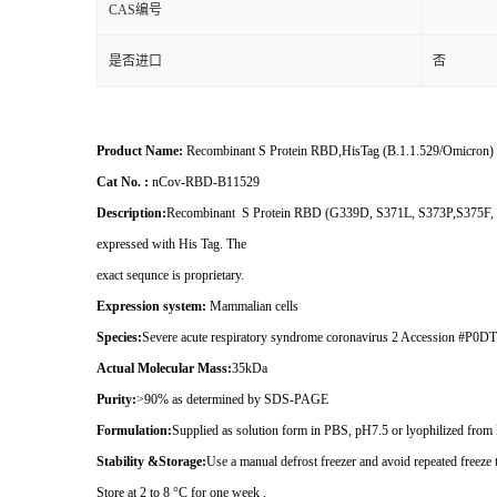
CAS编号
是否进口
否
Product Name:
Recombinant S Protein RBD,HisTag (B.1.1.529/Omicron)
Cat No. :
nCov-RBD-B11529
Description:
Recombinant S Protein RBD (G339D, S371L, S373P,S375F, 
expressed with His Tag. The
exact sequnce is proprietary.
Expression system:
Mammalian cells
Species:
Severe acute respiratory syndrome coronavirus 2 Accession
Actual Molecular Mass:
35kDa
Purity:
>90% as determined by SDS-PAGE
Formulation:
Supplied as solution form in PBS, pH7.5 or lyophilized fro
Stability &Storage:
Use a manual defrost freezer and avoid repeated freeze 
Store at 2 to 8 °C for one week .