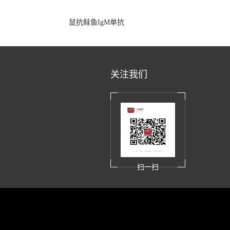
鼠抗鲑鱼IgM单抗
关注我们
扫一扫