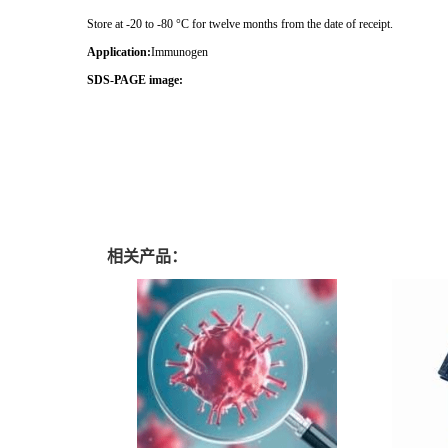
Store at -20 to -80 °C for twelve months from the date of receipt.
Application:
Immunogen
SDS-PAGE image:
相关产品：