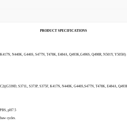
PRODUCT SPECIFICATIONS
K417N, N440K, G446S, S477N, T478K, E484A, Q493K,G496S, Q498R, N501Y, Y505H) is prod
 #P0DTC2((G339D, S371L, S373P, S375F, K417N, N440K, G446S,S477N, T478K, E484A, Q4
m PBS, pH7.5
thaw cycles.