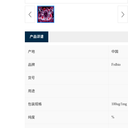
产品详请
产地
中国
Frdbio
品牌
货号
用途
100ug/1mg
包装规格
%
纯度