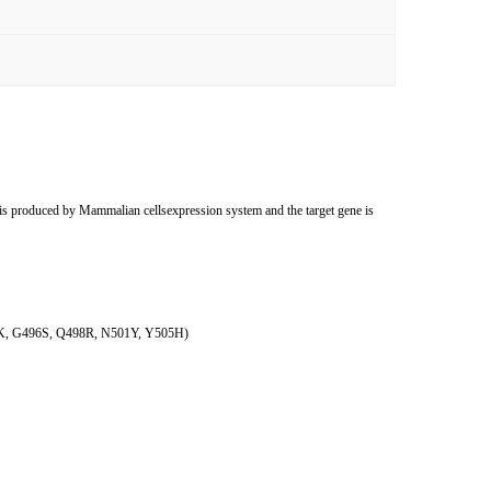
uced by Mammalian cellsexpression system and the target gene is
93K, G496S, Q498R, N501Y, Y505H)