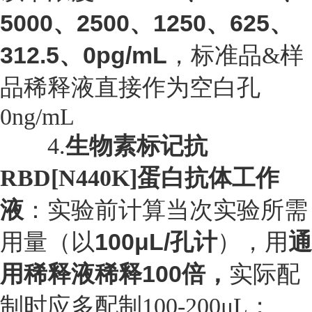
5000、2500、1250、625、
312.5、0pg/mL
，标准品&样
品稀释液直接作为空白孔
0ng/mL
4.
生物素标记抗
RBD[N440K]蛋白抗体工作
液
：实验前计算当次实验所需
100μL/孔计
通
用量（以
），用
用稀释液稀释100倍，
实际配
制时应多配制100-200μL；