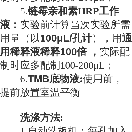
5.
链霉亲和素HRP工作
液：
实验前计算当次实验所需
100μL/孔计
通
用量（以
），用
用稀释液稀释100倍 ，
实际配
制时应多配制100-200μL；
TMB
6.
底物液:
使用前，
提前放置室温平衡
洗涤方法:
1.
自动洗板机：每孔加入