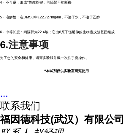
4
）不可逆：形成*性酰胺键；间隔臂不能断裂
5
）溶解性：在
DMSO
中≥
22.727mg/ml
，不溶于水，不溶于乙醇
6
）中等长度：间隔臂为
22.4
埃；它由
6
原子链延伸的生物素戊酸基团组成
6
.
注意事项
为了您的安全和健康，请穿实验服并戴一次性手套操作。
*
本试剂仅供实验室研究使用
...
联系我们
福因德科技(武汉）有限公司