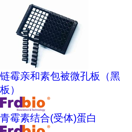
链霉亲和素包被微孔板（黑
板）
青霉素结合(受体)蛋白