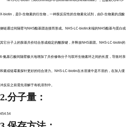
NHS-LC-biotin
（
succinimidyl-6-(biotinamindo)hexanoate
），也被称为
NHS-
X-biotin
，是
D-
生物素的衍生物，一种胺反应性的生物素化试剂，由
D-
生物素的戊酸
侧链通过间隔臂与
NHS
酯基团连接而形成。
NHS-LC-biotin
末端的
NHS
酯基与蛋白或
其它分子上的胺基共价结合形成稳定的酰胺键，并释放
NHS
基团。
NHS-LC-biotin
的
6-
氨基己酸间隔臂极大地增加了共价修饰分子与双环生物素环之间的长度，导致对亲
和素或链霉素探针更好的结合潜力。
NHS-LC-biotin
在水溶液中是不溶的，在加入缓
冲反应之前需先溶解于有机溶剂中。
2.
分子量：
454.54
3.
保存方法：