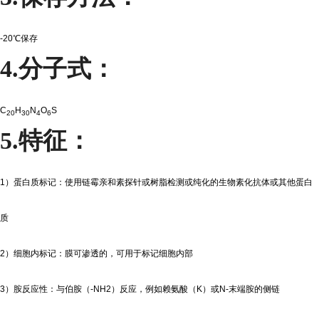
-20
℃保存
4.
分子式：
C
H
N
O
S
20
30
4
6
5.
特征：
1
）蛋白质标记：使用链霉亲和素探针或树脂检测或纯化的生物素化抗体或其他蛋白
质
2
）细胞内标记：膜可渗透的，可用于标记细胞内部
3
）胺反应性：与伯胺（
-NH2
）反应，例如赖氨酸（
K
）或
N-
末端胺的侧链