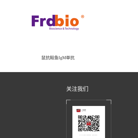
鼠抗鲑鱼IgM单抗
关注我们