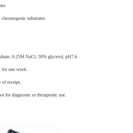
tes
 chromogenic substrates
hate, 0.25M NaCl, 50% glycerol, pH7.6
C for one week .
 of receipt.
ot for diagnostic or therapeutic use.