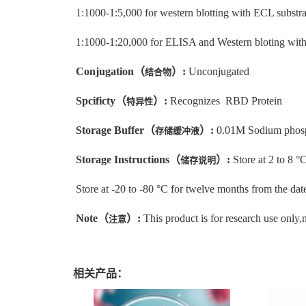
1:1000-1:5,000 for western blotting with ECL substra
1:1000-1:20,000 for ELISA and Western bloting with
Conjugation
（
）
:
Unconjugated
结合物
Spcificty
（
）
:
Recognizes RBD Protein
特异性
Storage Buffer
（
）
:
0.01M Sodium phosp
存储缓冲液
Storage Instructions
（
）
:
Store at 2 to 8 °
储存说明
Store at -20 to -80 °C for twelve months from the date
Note
（
）
:
This product is for research use only,n
注意
相关产品：