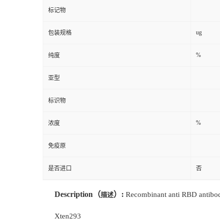
标记物
ug
包装规格
%
纯度
亚型
标识物
%
浓度
免疫原
是否进口
否
Description
（
）
:
Recombinant anti RBD antibod
描述
Xten293