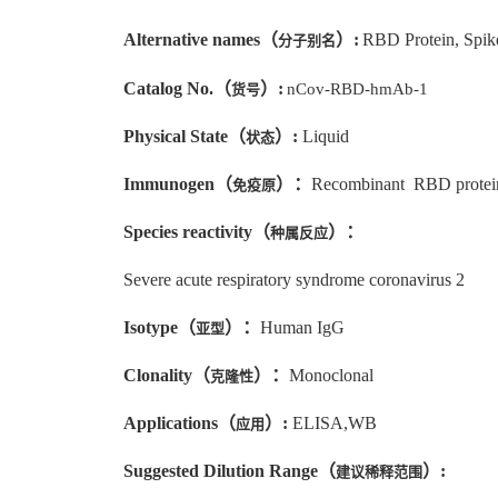
Alternative names
（
）
:
RBD Protein, Spik
分子别名
Catalog No.
（
）
:
nCov-RBD-hmAb-1
货号
Physical State
（
）
:
Liquid
状态
Immunogen
（
）：
Recombinant RBD protei
免疫原
Species reactivity
（
）：
种属反应
Severe acute respiratory syndrome coronavirus 2
Isotype
（
）：
Human IgG
亚型
Clonality
（
）：
Monoclonal
克隆性
Applications
（
）
:
ELISA,WB
应用
Suggested Dilution Range
（
）
:
建议稀释范围