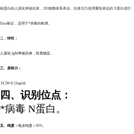
核蛋白的人源化单链抗体，293细胞体系表达。抗体活力使用重组表达的 N蛋白进行
Elisa验证，适用于*病毒的检测。
二．特性：
人源化 IgM单链抗体，性质稳定。
三、亲和力：
EC50=0.12ug/ml
四、识别位点：
*病毒 N蛋白。
五、纯度：
电泳纯度＞95%。