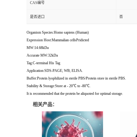
CAS编号
是否进口
否
Organism Species:Homo sapiens (Human)
Expression Host:Mammalian cellsPridicted
MW:14.68kDa
Accurate MW:32kDa
Tag:C-terminal His Tag
Application:SDS-PAGE; WB; ELISA.
Buffer:Protein lyophilized in sterile PBS/Protein store in sterile PBS.
Stability & Storage:Store at - 20℃ to -80℃.
It is recommended that the protein be aliquoted for optimal storage.
相关产品：