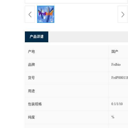
产品详请
产地
国产
Frdbio
品牌
FrdP00011
货号
用途
0.1/1/10
包装规格
%
纯度