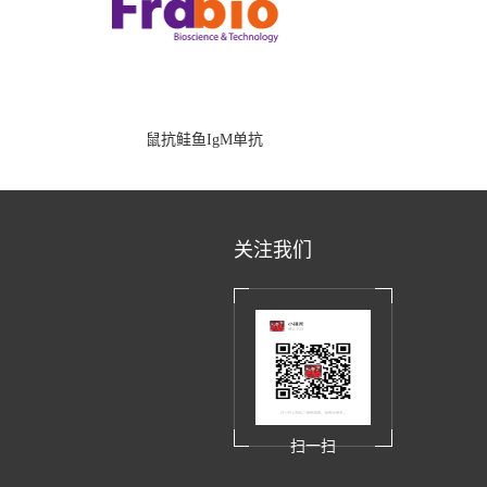
鼠抗鲑鱼IgM单抗
关注我们
扫一扫