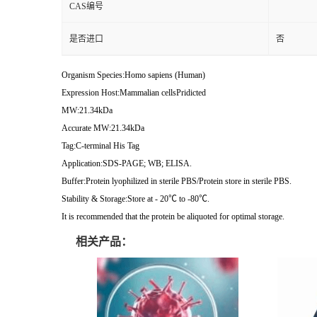
CAS编号
是否进口
否
Organism Species:Homo sapiens (Human)
Expression Host:Mammalian cellsPridicted
MW:21.34kDa
Accurate MW:21.34kDa
Tag:C-terminal His Tag
Application:SDS-PAGE; WB; ELISA.
Buffer:Protein lyophilized in sterile PBS/Protein store in sterile PBS.
Stability & Storage:Store at - 20℃ to -80℃.
It is recommended that the protein be aliquoted for optimal storage.
相关产品：