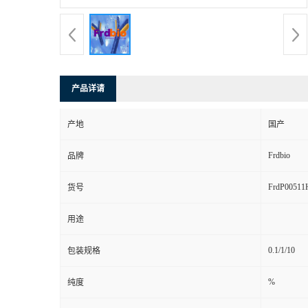
产品详请
产地
国产
Frdbio
品牌
FrdP00511
货号
用途
0.1/1/10
包装规格
%
纯度