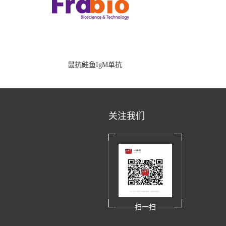
鼠抗鲑鱼IgM单抗
关注我们
扫一扫