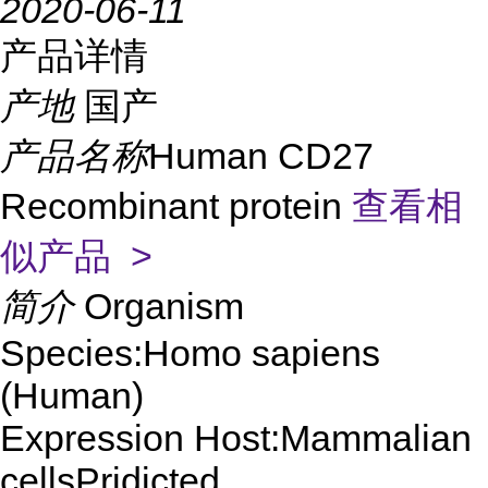
2020-06-11
产品详情
产地
国产
产品名称
Human CD27
Recombinant protein
查看相
似产品 >
简介
Organism
Species:Homo sapiens
(Human)
Expression Host:Mammalian
cellsPridicted