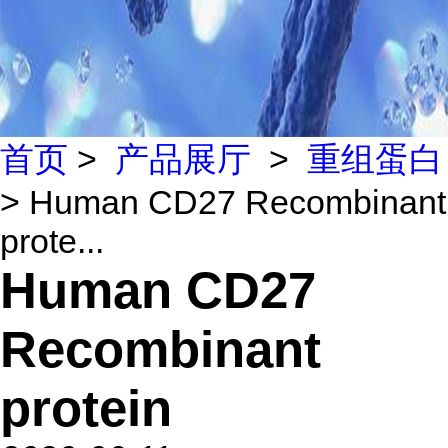
首页
>
产品展厅
>
重组蛋白
> Human CD27 Recombinant
prote...
Human CD27
Recombinant
protein