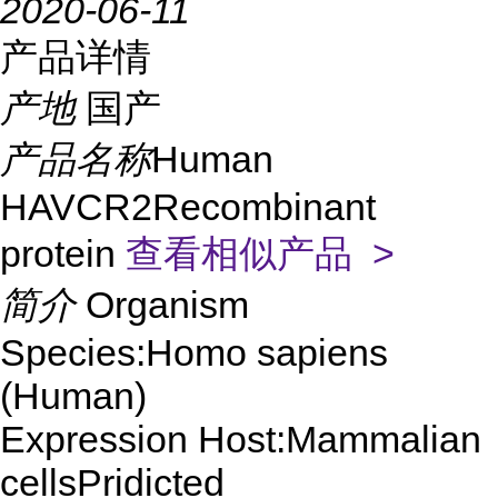
2020-06-11
产品详情
产地
国产
产品名称
Human
HAVCR2Recombinant
protein
查看相似产品 >
简介
Organism
Species:Homo sapiens
(Human)
Expression Host:Mammalian
cellsPridicted