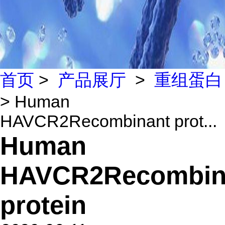
首页
>
产品展厅
>
重组蛋白
> Human
HAVCR2Recombinant prot...
Human
HAVCR2Recombin
protein