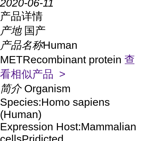
2020-06-11
产品详情
产地
国产
产品名称
Human
METRecombinant protein
查
看相似产品 >
简介
Organism
Species:Homo sapiens
(Human)
Expression Host:Mammalian
cellsPridicted