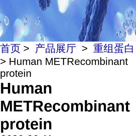
首页
>
产品展厅
>
重组蛋白
> Human METRecombinant
protein
Human
METRecombinant
protein