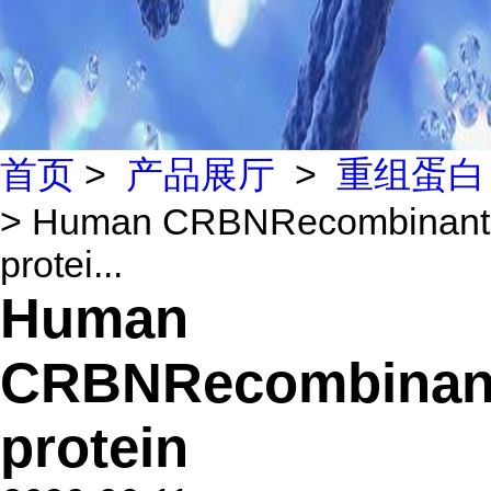
首页
>
产品展厅
>
重组蛋白
> Human CRBNRecombinant
protei...
Human
CRBNRecombinan
protein