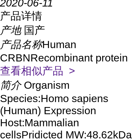
2020-06-11
产品详情
产地
国产
产品名称
Human
CRBNRecombinant protein
查看相似产品 >
简介
Organism
Species:Homo sapiens
(Human) Expression
Host:Mammalian
cellsPridicted MW:48.62kDa