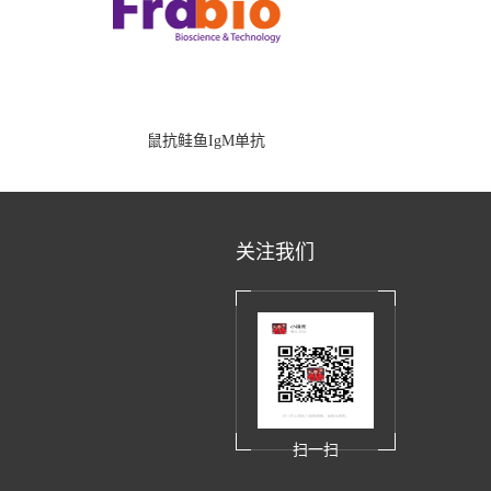
鼠抗鲑鱼IgM单抗
关注我们
扫一扫