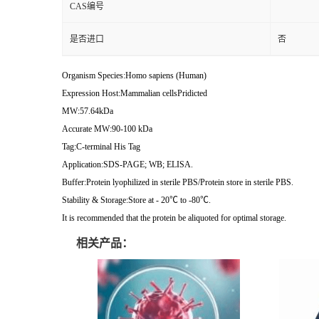
CAS编号
是否进口
否
Organism Species:Homo sapiens (Human)
Expression Host:Mammalian cellsPridicted
MW:57.64kDa
Accurate MW:90-100 kDa
Tag:C-terminal His Tag
Application:SDS-PAGE; WB; ELISA.
Buffer:Protein lyophilized in sterile PBS/Protein store in sterile PBS.
Stability & Storage:Store at - 20℃ to -80℃.
It is recommended that the protein be aliquoted for optimal storage.
相关产品：