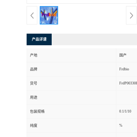
产品详请
产地
国产
Frdbio
品牌
FrdP00330
货号
用途
0.1/1/10
包装规格
%
纯度