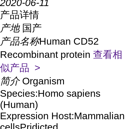
2020-06-11
产品详情
产地
国产
产品名称
Human CD52
Recombinant protein
查看相
似产品 >
简介
Organism
Species:Homo sapiens
(Human)
Expression Host:Mammalian
cellsPridicted