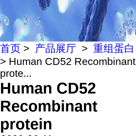
首页
>
产品展厅
>
重组蛋白
> Human CD52 Recombinant
prote...
Human CD52
Recombinant
protein