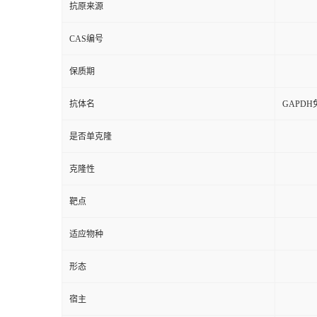
抗原来源
CAS编号
保质期
抗体名
GAPD
是否单克隆
克隆性
靶点
适应物种
形态
宿主