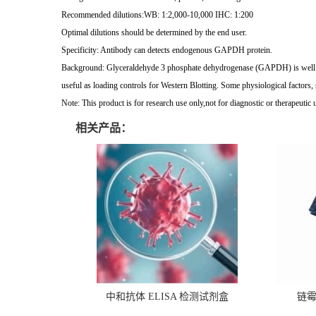
Recommended dilutions:WB: 1:2,000-10,000 IHC: 1:200
Optimal dilutions should be determined by the end user.
Specificity: Antibody can detects endogenous GAPDH protein.
Background: Glyceraldehyde 3 phosphate dehydrogenase (GAPDH) is well kno
useful as loading controls for Western Blotting. Some physiological factors
Note: This product is for research use only,not for diagnostic or therapeutic 
相关产品：
中和抗体 ELISA 检测试剂盒
链