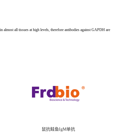
lmost all tissues at high levels, therefore antibodies against GAPDH are
鼠抗鲑鱼IgM单抗