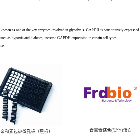
wn as one of the key enzymes involved in glycolysis. GAPDH is constitutively expressed in a
, such as hypoxia and diabetes, increase GAPDH expression in certain cell types.
use.
青霉素结合(受体)蛋白
霉亲和素包被微孔板（黑板）