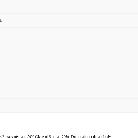
mL
 Preservative and 50% Glycerol.Store at -20癈. Do not aliquot the antibody.