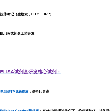
抗体标记（生物素，FITC，HRP）
ELISA
试剂盒工艺开发
ELISA
试剂盒研发
核心试剂：
单组份TMB底物液
：信价比更高
Efficient Coating酶标板
：在pH中性缓冲条件下共价包被抗体，抗体活