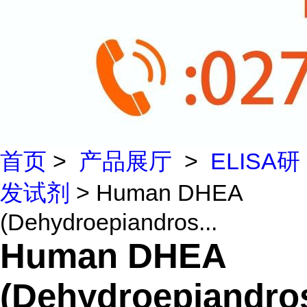
首页
>
产品展厅
>
ELISA研
发试剂
> Human DHEA
(Dehydroepiandros...
Human DHEA
(Dehydroepiandro