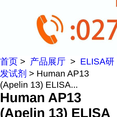
首页
>
产品展厅
>
ELISA研
发试剂
> Human AP13
(Apelin 13) ELISA...
Human AP13
(Apelin 13) ELISA