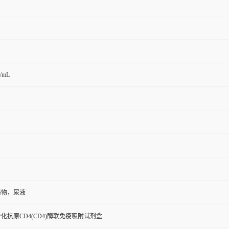
g/mL
泌物，尿液
化抗原CD4(CD4)酶联免疫吸附试剂盒