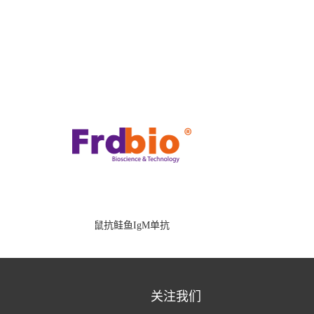
鼠抗鲑鱼IgM单抗
关注我们