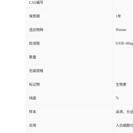
CAS编号
保质期
1年
Human
适应物种
0.938~60n
检测限
数量
包装规格
标记物
生物素
%
纯度
样本
血液，分
应用
人白细胞分