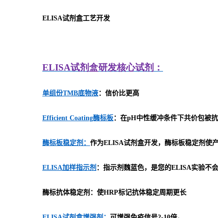
ELISA
试剂盒工艺开发
ELISA
试剂盒研发
核心试剂：
单组份TMB底物液
：信价比更高
Efficient Coating酶标板
：在pH中性缓冲条件下共价包被抗
酶标板稳定剂：
作为ELISA试剂盒开发，酶标板稳定剂
ELISA加样指示剂
：指示剂魏蓝色，是您的ELISA实验不
酶标抗体稳定剂：使HRP标记抗体稳定周期更长
ELISA试剂盒增强剂：
可增强免疫信号2-10倍。