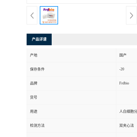
产品详请
产地
国产
-20
保存条件
Frdbio
品牌
货号
用途
人白细胞分
检测方法
双夹心法