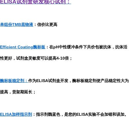
ELISA
试剂盒研发
核心试剂：
单组份TMB底物液
：信价比更高
Efficient Coating酶标板
：在pH中性缓冲条件下共价包被抗体，抗体活
性更好，试剂盒灵敏度可以提高4-10倍；
酶标板稳定剂：
作为ELISA试剂盒开发，酶标板稳定剂使产品稳定性大为
提高，货架期延长；
ELISA加样指示剂
：指示剂魏蓝色，是您的ELISA实验不会加错和误加。