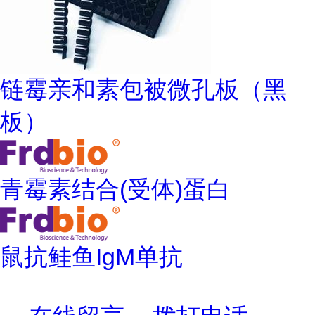
链霉亲和素包被微孔板（黑
板）
青霉素结合(受体)蛋白
鼠抗鲑鱼IgM单抗