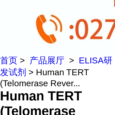
首页
>
产品展厅
>
ELISA研
发试剂
> Human TERT
(Telomerase Rever...
Human TERT
(Telomerase