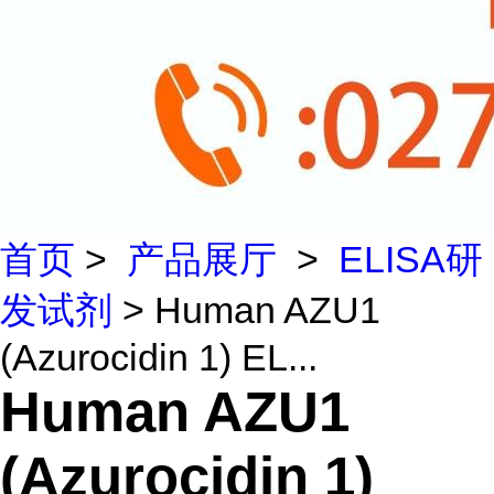
首页
>
产品展厅
>
ELISA研
发试剂
> Human AZU1
(Azurocidin 1) EL...
Human AZU1
(Azurocidin 1)