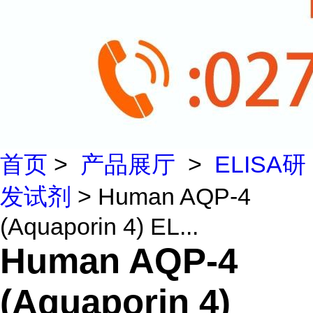
首页
>
产品展厅
>
ELISA研
发试剂
> Human AQP-4
(Aquaporin 4) EL...
Human AQP-4
(Aquaporin 4)