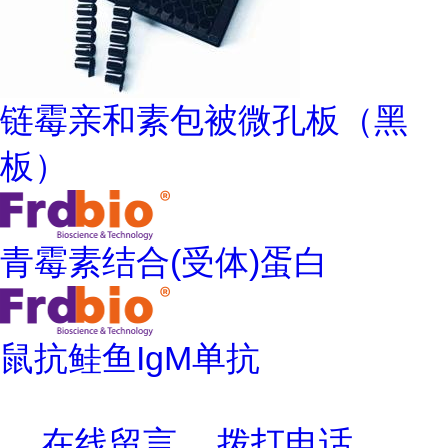
链霉亲和素包被微孔板（黑
板）
青霉素结合(受体)蛋白
鼠抗鲑鱼IgM单抗
在线留言
拨打电话