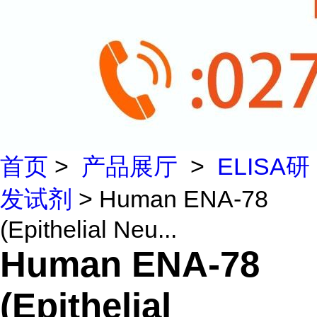
首页
>
产品展厅
>
ELISA研
发试剂
> Human ENA-78
(Epithelial Neu...
Human ENA-78
(Epithelial