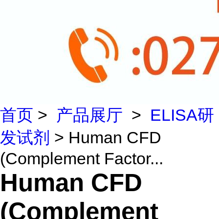
首页
>
产品展厅
>
ELISA研
发试剂
> Human CFD
(Complement Factor...
Human CFD
(Complement