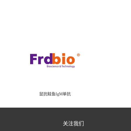
鼠抗鲑鱼IgM单抗
关注我们