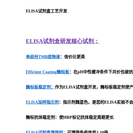
ELISA
试剂盒工艺开发
ELISA
试剂盒研发
核心试剂：
单组份TMB底物液
：信价比更高
Efficient Coating酶标板
：在pH中性缓冲条件下共价包被抗
酶标板稳定剂：
作为ELISA试剂盒开发，酶标板稳定剂
ELISA加样指示剂
：指示剂魏蓝色，是您的ELISA实验不
酶标抗体稳定剂：使HRP标记抗体稳定周期更长
ELISA试剂盒增强剂：
可增强免疫信号2-10倍。