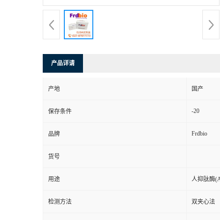
产品详请
产地
国产
-20
保存条件
Frdbio
品牌
货号
用途
人抑肽酶(
检测方法
双夹心法