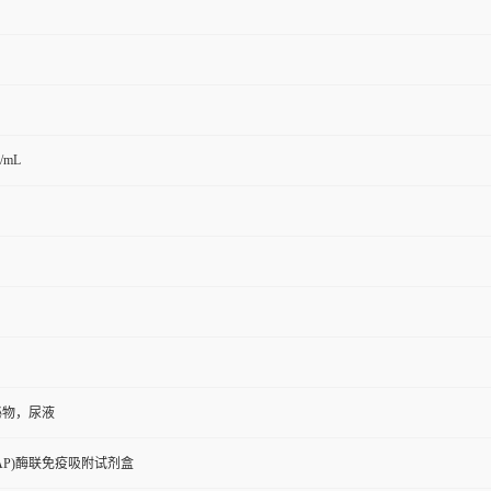
g/mL
泌物，尿液
AP)酶联免疫吸附试剂盒