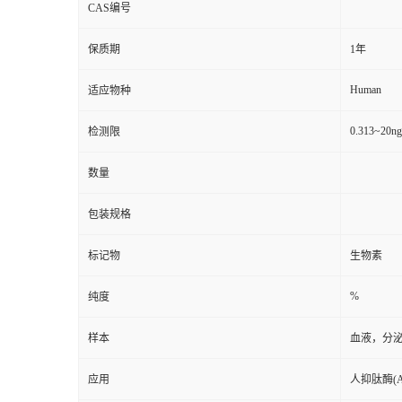
CAS编号
保质期
1年
Human
适应物种
0.313~20n
检测限
数量
包装规格
标记物
生物素
%
纯度
样本
血液，分
应用
人抑肽酶(