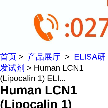
首页
>
产品展厅
>
ELISA研
发试剂
> Human LCN1
(Lipocalin 1) ELI...
Human LCN1
(Lipocalin 1)