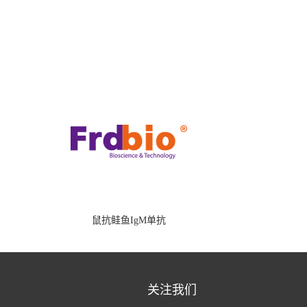
鼠抗鲑鱼IgM单抗
关注我们