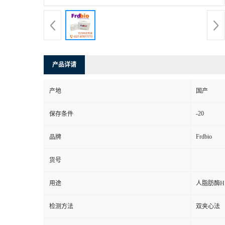
产品详请
产地
国产
-20
保存条件
Frdbio
品牌
货号
用途
人脂肪酶H 
检测方法
双夹心法