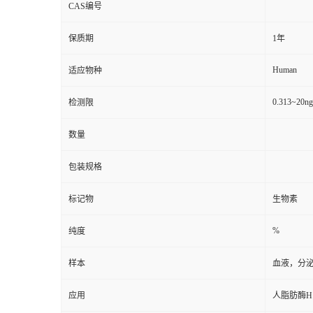
CAS编号
保质期
1年
Human
适应物种
0.313~20n
检测限
数量
包装规格
标记物
生物素
%
纯度
样本
血液，分
应用
人脂肪酶H 