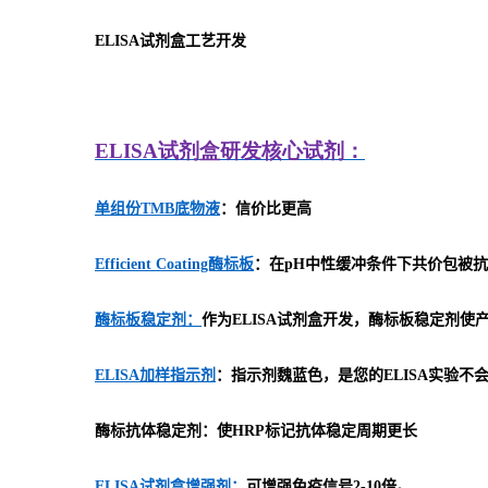
ELISA
试剂盒工艺开发
ELISA
试剂盒研发
核心试剂：
单组份TMB底物液
：信价比更高
Efficient Coating酶标板
：在pH中性缓冲条件下共价包被抗
酶标板稳定剂：
作为ELISA试剂盒开发，酶标板稳定剂
ELISA加样指示剂
：指示剂魏蓝色，是您的ELISA实验不
酶标抗体稳定剂：使HRP标记抗体稳定周期更长
ELISA试剂盒增强剂：
可增强免疫信号2-10倍。