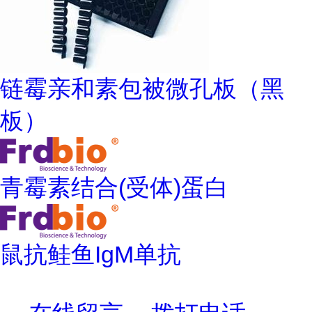
链霉亲和素包被微孔板（黑
板）
青霉素结合(受体)蛋白
鼠抗鲑鱼IgM单抗