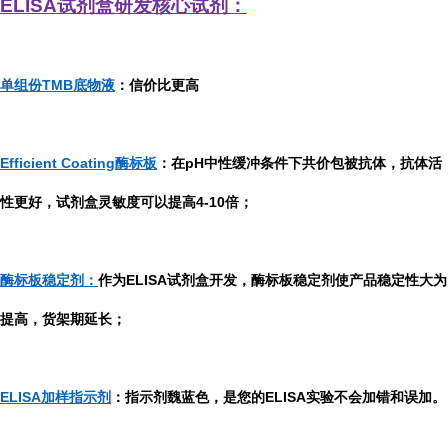
ELISA
试剂盒研发
核心试剂：
单组份TMB底物液
：信价比更高
Efficient Coating酶标板
：在pH中性缓冲条件下共价包被抗体，抗体活
性更好，试剂盒灵敏度可以提高4-10倍；
酶标板稳定剂：
作为ELISA试剂盒开发，酶标板稳定剂使产品稳定性大为
提高，货架期延长；
ELISA加样指示剂
：指示剂魏蓝色，是您的ELISA实验不会加错和误加。