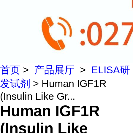
首页
>
产品展厅
>
ELISA研
发试剂
> Human IGF1R
(Insulin Like Gr...
Human IGF1R
(Insulin Like