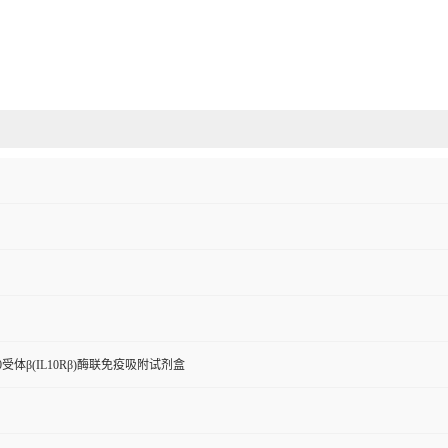
受体β(IL10Rβ)酶联免疫吸附试剂盒