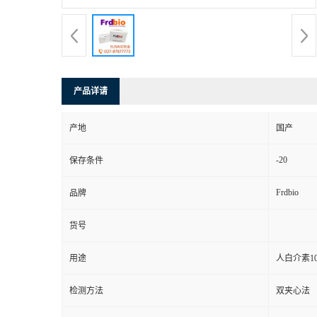
产品详请
产地
国产
-20
保存条件
Frdbio
品牌
货号
用途
人白介素10
检测方法
双夹心法