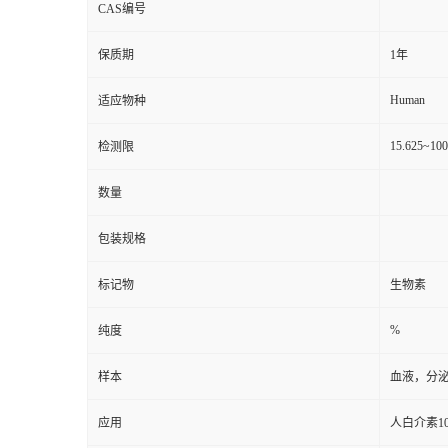
CAS编号
保质期
1年
Human
适应物种
15.625~10
检测限
数量
包装规格
标记物
生物素
%
纯度
样本
血液，分
应用
人白介素10