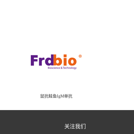
鼠抗鲑鱼IgM单抗
关注我们