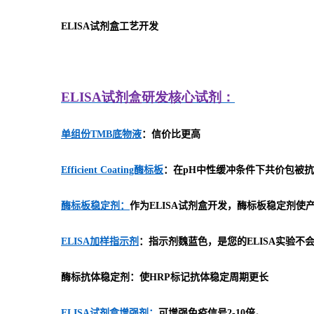
ELISA
试剂盒工艺开发
ELISA
试剂盒研发
核心试剂：
单组份TMB底物液
：信价比更高
Efficient Coating酶标板
：在pH中性缓冲条件下共价包被抗
酶标板稳定剂：
作为ELISA试剂盒开发，酶标板稳定剂
ELISA加样指示剂
：指示剂魏蓝色，是您的ELISA实验不
酶标抗体稳定剂：使HRP标记抗体稳定周期更长
ELISA试剂盒增强剂：
可增强免疫信号2-10倍。