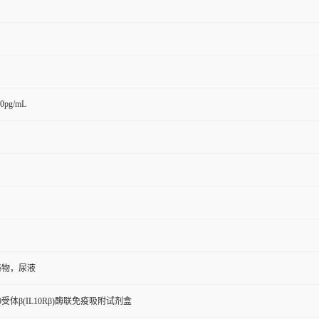
00pg/mL
泌物，尿液
受体β(IL10Rβ)酶联免疫吸附试剂盒