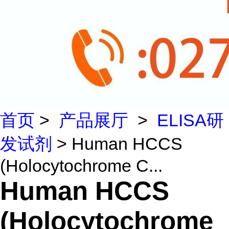
首页
>
产品展厅
>
ELISA研
发试剂
> Human HCCS
(Holocytochrome C...
Human HCCS
(Holocytochrome