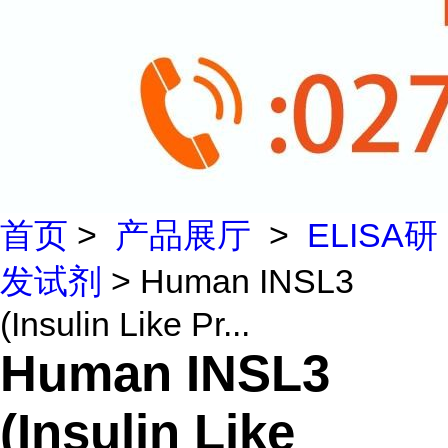
首页
>
产品展厅
>
ELISA研
发试剂
> Human INSL3
(Insulin Like Pr...
Human INSL3
(Insulin Like