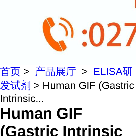
首页
>
产品展厅
>
ELISA研
发试剂
> Human GIF (Gastric
Intrinsic...
Human GIF
(Gastric Intrinsic