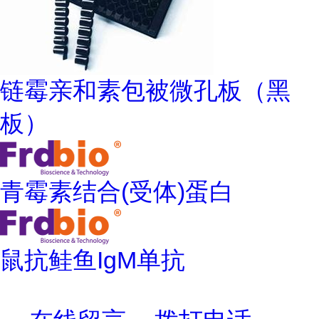
链霉亲和素包被微孔板（黑
板）
青霉素结合(受体)蛋白
鼠抗鲑鱼IgM单抗