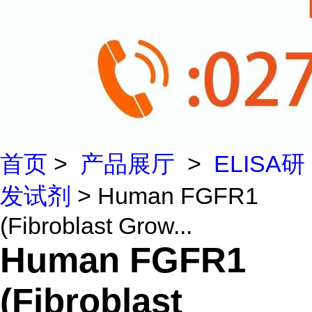
首页
>
产品展厅
>
ELISA研
发试剂
> Human FGFR1
(Fibroblast Grow...
Human FGFR1
(Fibroblast