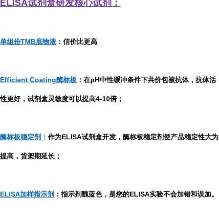
ELISA
试剂盒研发
核心试剂：
单组份TMB底物液
：信价比更高
Efficient Coating酶标板
：在pH中性缓冲条件下共价包被抗体，抗体活
性更好，试剂盒灵敏度可以提高4-10倍；
酶标板稳定剂：
作为ELISA试剂盒开发，酶标板稳定剂使产品稳定性大为
提高，货架期延长；
ELISA加样指示剂
：指示剂魏蓝色，是您的ELISA实验不会加错和误加。