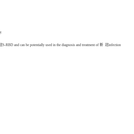
y.
新 冠S-RBD and can be potentially used in the diagnosis and treatment of 新 冠infection