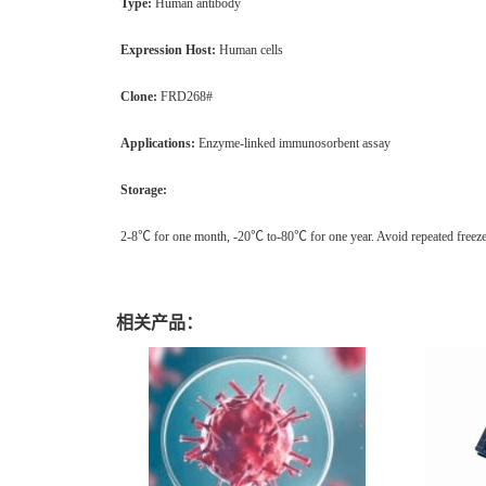
Type:
Human antibody
Expression Host:
Human cells
Clone:
FRD268#
Applications:
Enzyme-linked immunosorbent assay
Storage:
2-8℃ for one month, -20℃ to-80℃ for one year. Avoid repeated freeze
相关产品：