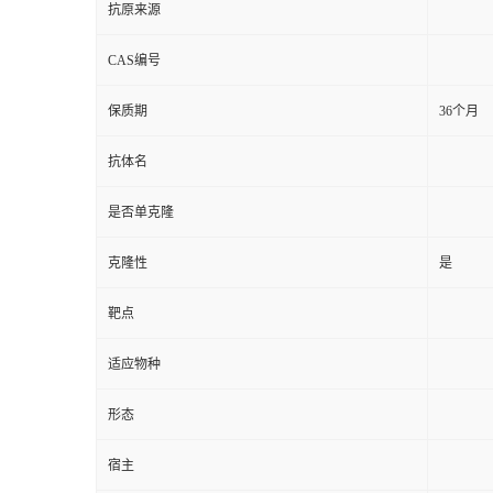
抗原来源
CAS编号
保质期
36个月
抗体名
是否单克隆
克隆性
是
靶点
适应物种
形态
宿主