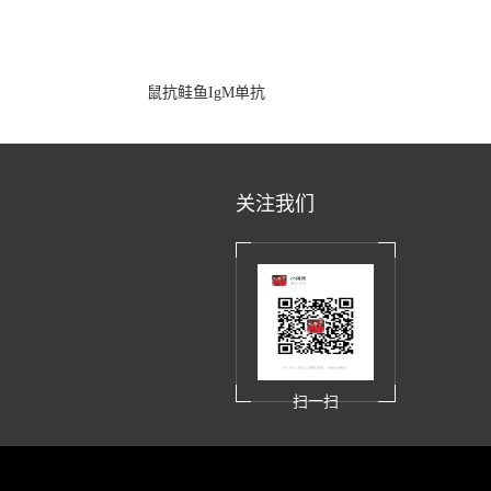
鼠抗鲑鱼IgM单抗
关注我们
扫一扫