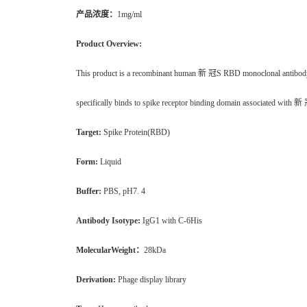
产品浓度：
1mg/ml
Product Overview:
This product is a recombinant human 新 冠S RBD monoclonal antibod
specifically binds to spike receptor binding domain associated with 
Target:
Spike Protein(RBD)
Form:
Liquid
Buffer:
PBS, pH7. 4
Antibody Isotype:
IgG1 with C-6His
MolecularWeight：
28kDa
Derivation:
Phage display library