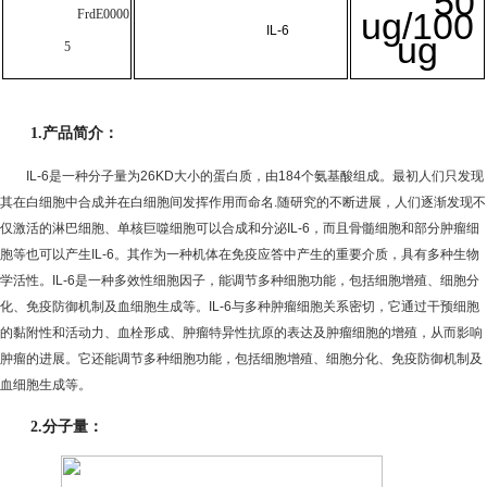
50
ug/100
FrdE0000
IL-6
ug
5
1.
产品简介：
IL-6
是一种分子量为
26KD
大小的蛋白质，由
184
个氨基酸组成。最初人们只发现
其在白细胞中合成并在白细胞间发挥作用而命名
.
随研究的不断进展，人们逐渐发现不
仅激活的淋巴细胞、单核巨噬细胞可以合成和分泌
IL-6
，而且骨髓细胞和部分肿瘤细
胞等也可以产生
IL-6
。其作为一种机体在免疫应答中产生的重要介质，具有多种生物
学活性。
IL-6
是一种多效性细胞因子，能调节多种细胞功能，包括细胞增殖、细胞分
化、免疫防御机制及血细胞生成等。
IL-6
与多种肿瘤细胞关系密切，它通过干预细胞
的黏附性和活动力、血栓形成、肿瘤特异性抗原的表达及肿瘤细胞的增殖，从而影响
肿瘤的进展。它还能调节多种细胞功能，包括细胞增殖、细胞分化、免疫防御机制及
血细胞生成等。
2.
分子量：