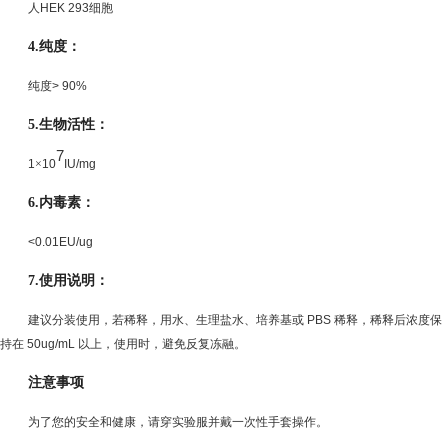
人
HEK 293
细胞
4.
纯度：
纯度
> 90%
5.
生物活性：
7
1
×
10
IU/mg
6.
内毒素：
<0.01EU/ug
7.
使用说明：
建议分装使用，若稀释，用水、生理盐水、培养基或
PBS
稀释，稀释后浓度保
持在
50ug/mL
以上，使用时，避免反复冻融。
注意事项
为了您的安全和健康，请穿实验服并戴一次性手套操作。