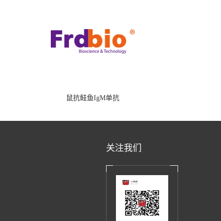
鼠抗鲑鱼IgM单抗
关注我们