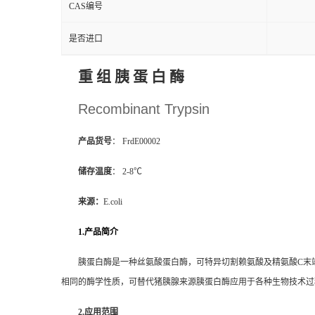
CAS编号
是否进口
重 组 胰 蛋 白 酶
Recombinant Trypsin
产品货号
：
FrdE00002
储存温度
：
2-8
℃
来源：
E.coli
1.
产品简介
胰蛋白酶是一种丝氨酸蛋白酶，可特异切割赖氨酸及精氨酸C末
相同的酶学性质，可替代猪胰腺来源胰蛋白酶应用于各种生物技术过程中。
2.
应用范围