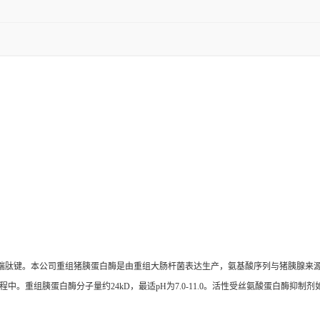
端肽键。本公司重组猪胰蛋白酶是由重组大肠杆菌表达生产，氨基酸序列与猪胰腺来
重组胰蛋白酶分子量约24kD，最适pH为7.0-11.0。活性受丝氨酸蛋白酶抑制剂