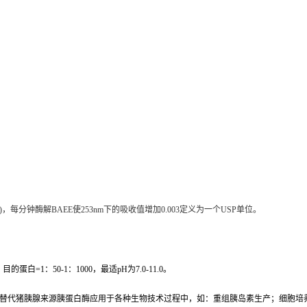
 光路)，每分钟酶解BAEE使253nm下的吸收值增加0.003定义为一个USP单位。
蛋白=1：50-1：1000，最适pH为7.0-11.0。
替代猪胰腺来源胰蛋白酶应用于各种生物技术过程中，如：重组胰岛素生产；细胞培