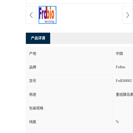
产品详请
产地
中国
Frdbio
品牌
FrdE00002
货号
用途
重组胰岛素
包装规格
%
纯度