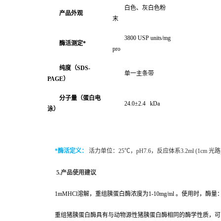
白色、灰白色粉
产品外观
末
3800 USP units/mg
酶活测定*
pro
纯度（SDS-
单一主条带
PAGE）
分子量（蛋白电
24.0±2.4 kDa
泳）
*
酶活定义：
活力单位：25℃，pH7.6，反应体系3.2ml (1cm
5.
产品
使用建议
1mMHCl
溶解，重组胰蛋白酶浓度为1-10mg/ml 。使用时，酶量：目的
重组猪胰蛋白酶具有与动物源性猪胰蛋白酶相同的酶学性质，可