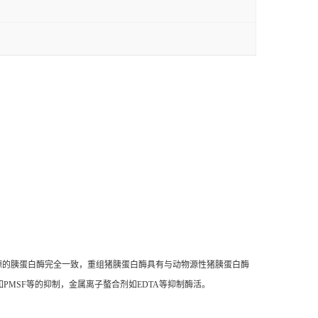
源的胰蛋白酶完全一致，重组猪胰蛋白酶具有与动物源性猪胰蛋白酶
如PMSF等的抑制，金属离子螯合剂如EDTA等抑制酶活。