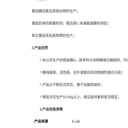
重组胰岛素及其类似物的生产；
重组抗体的质量检测；蛋白质
C-
末端氨基酸的测定；
其它重组多肽类物质的生产；
3.
产品优势
?
本公司生产的羧肽酶B，其序列与动物胰蛋白酶相同，可
?
酶纯度高，活性高，无外源蛋白和动物源性蛋白污染；
?
产品以干粉形式存在，便于运输和保存；
?
每批次可生产公100g以上，保证批间差和批次稳定。
4.
产品性能参数
产品来源
E.coli